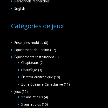
Personnels recherchés
English
Catégories de jeux
8
Enseignes mobiles
8
produits
17
Équipement de Casino
17
produits
36
Équipements/Installations
36
7
produits
Chapiteaux
7
produits
3
Chauffage
3
produits
10
ÉlectroCarnitronique
10
produits
11
Zone Culinaire Carniclusive
11
produits
50
Jeux
50
produits
4
12 ans et plus
4
produits
10
5 ans et plus
10