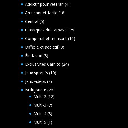
produits
4
Addictif pour vétéran
4
produits
18
Amusant et facile
18
produits
6
Central
6
produits
29
Classiques du Carnaval
29
produits
16
Compétitif et amusant
16
produits
9
Difficile et addictif
9
produits
3
Élu favori
3
produits
24
Exclusivités Carnito
24
produits
10
Jeux sportifs
10
produits
2
Jeux vidéos
2
produits
26
Multijoueur
26
produits
12
Multi-2
12
produits
7
Multi-3
7
produits
8
Multi-4
8
produits
1
Multi-5
1