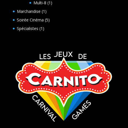
produit
1
Multi-8
1
produit
1
Marchandise
1
produit
5
Soirée Cinéma
5
produits
1
Spécialistes
1
produit