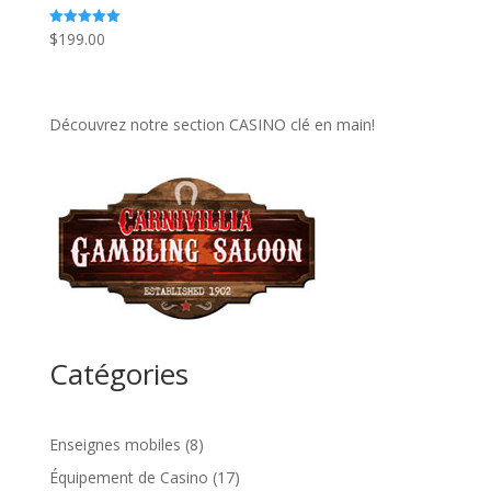
$
199.00
Note
5.00
sur 5
Découvrez notre section CASINO clé en main!
Catégories
8
Enseignes mobiles
8
produits
17
Équipement de Casino
17