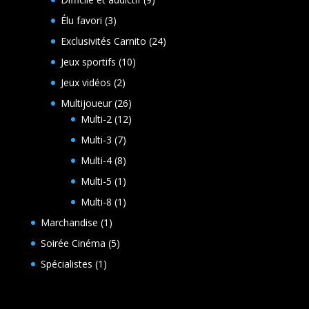
produits
3
Élu favori
3
produits
24
Exclusivités Carnito
24
produits
10
Jeux sportifs
10
produits
2
Jeux vidéos
2
produits
26
Multijoueur
26
produits
12
Multi-2
12
produits
7
Multi-3
7
produits
8
Multi-4
8
produits
1
Multi-5
1
produit
1
Multi-8
1
produit
1
Marchandise
1
produit
5
Soirée Cinéma
5
produits
1
Spécialistes
1
produit