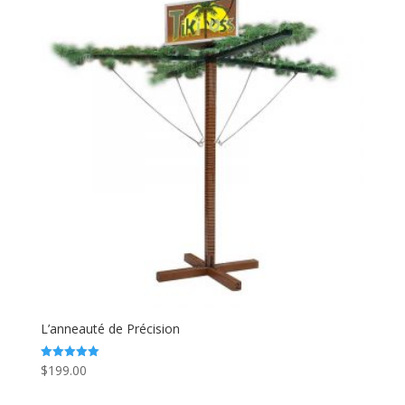
L’anneauté de Précision
$
199.00
Note
5.00
sur 5