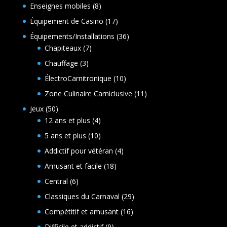
8
Enseignes mobiles
8
produits
17
Équipement de Casino
17
produits
36
Équipements/Installations
36
7
produits
Chapiteaux
7
produits
3
Chauffage
3
produits
10
ÉlectroCarnitronique
10
produits
11
Zone Culinaire Carniclusive
11
produits
50
Jeux
50
produits
4
12 ans et plus
4
produits
10
5 ans et plus
10
produits
4
Addictif pour vétéran
4
produits
18
Amusant et facile
18
produits
6
Central
6
produits
29
Classiques du Carnaval
29
produits
16
Compétitif et amusant
16
produits
9
Difficile et addictif
9