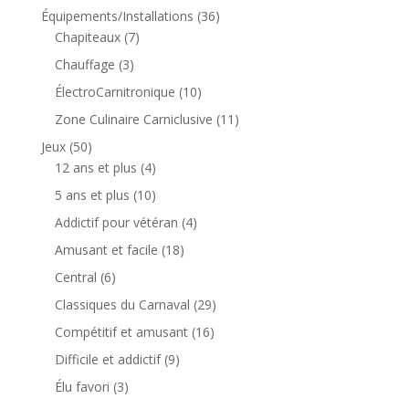
produits
36
Équipements/Installations
36
7
produits
Chapiteaux
7
produits
3
Chauffage
3
produits
10
ÉlectroCarnitronique
10
produits
11
Zone Culinaire Carniclusive
11
produits
50
Jeux
50
produits
4
12 ans et plus
4
produits
10
5 ans et plus
10
produits
4
Addictif pour vétéran
4
produits
18
Amusant et facile
18
produits
6
Central
6
produits
29
Classiques du Carnaval
29
produits
16
Compétitif et amusant
16
produits
9
Difficile et addictif
9
produits
3
Élu favori
3
produits