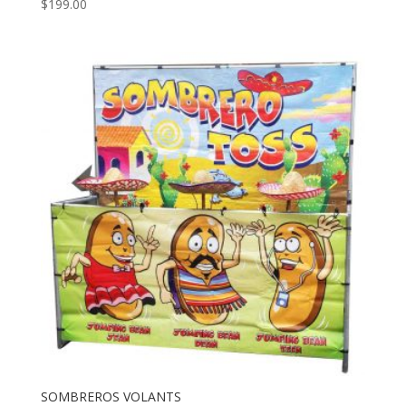
$
199.00
Note
5.00
sur 5
SOMBREROS VOLANTS