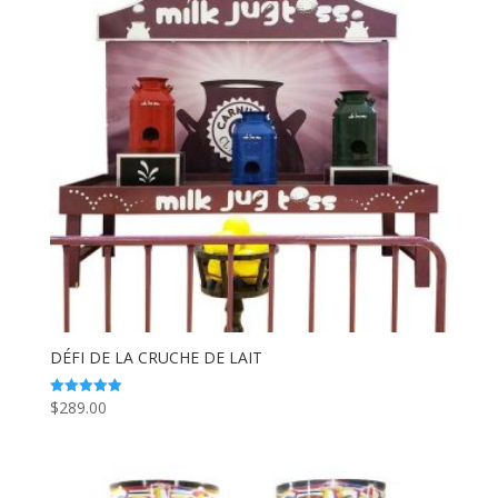
DÉFI DE LA CRUCHE DE LAIT
$
289.00
Note
5.00
sur 5