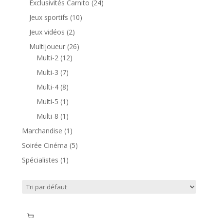
24
Exclusivités Carnito
24
produits
10
Jeux sportifs
10
produits
2
Jeux vidéos
2
produits
26
Multijoueur
26
12
produits
Multi-2
12
produits
7
Multi-3
7
produits
8
Multi-4
8
produits
1
Multi-5
1
produit
1
Multi-8
1
produit
1
Marchandise
1
produit
5
Soirée Cinéma
5
produits
1
Spécialistes
1
produit