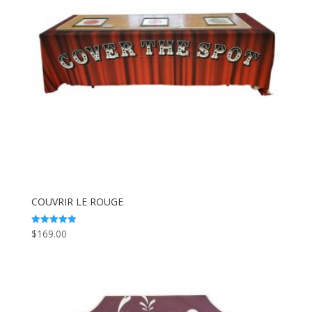
COUVRIR LE ROUGE
$
169.00
Note
5.00
sur 5