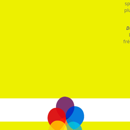
sp
pl
D
fré