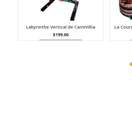
Labyrinthe Vertical de CarniVillia
La Cours
$
199.00
Ajouter au devis