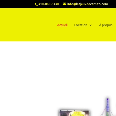
418-868-5440
info@lesjeuxdecarnito.com
Accueil
Location
À propos
Lecteur
vidéo