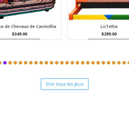
e de Chevaux de Carnivillia
LoTeRia
$
349.00
$
289.00
Ajouter au devis
Ajouter au devis
Voir tous les jeux