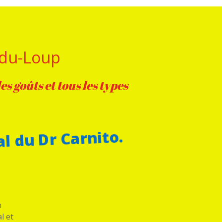
e-du-Loup
s goûts et tous les types
l du Dr Carnito.
n
l et