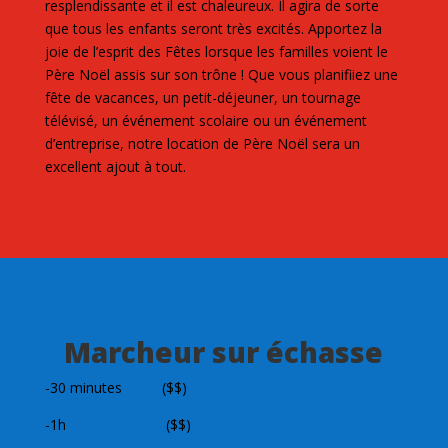
resplendissante et il est chaleureux. Il agira de sorte
que tous les enfants seront très excités. Apportez la
joie de l’esprit des Fêtes lorsque les familles voient le
Père Noël assis sur son trône ! Que vous planifiiez une
fête de vacances, un petit-déjeuner, un tournage
télévisé, un événement scolaire ou un événement
d’entreprise, notre location de Père Noël sera un
excellent ajout à tout.
Marcheur sur échasse
-30 minutes ($$)
-1h ($$)