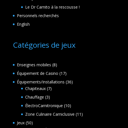
Le Dr Carnito à la rescousse !
Personnels recherchés
English
Catégories de jeux
8
Enseignes mobiles
8
produits
17
Équipement de Casino
17
produits
36
Équipements/Installations
36
7
produits
Chapiteaux
7
produits
3
Chauffage
3
produits
10
ÉlectroCarnitronique
10
produits
11
Zone Culinaire Carniclusive
11
produits
50
Jeux
50