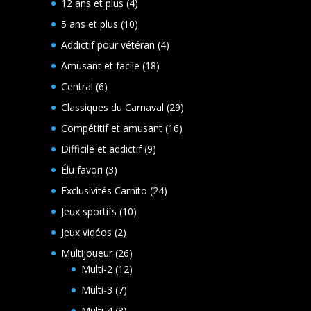
produits
4
12 ans et plus
4
produits
10
5 ans et plus
10
produits
4
Addictif pour vétéran
4
produits
18
Amusant et facile
18
produits
6
Central
6
produits
29
Classiques du Carnaval
29
produits
16
Compétitif et amusant
16
produits
9
Difficile et addictif
9
produits
3
Élu favori
3
produits
24
Exclusivités Carnito
24
produits
10
Jeux sportifs
10
produits
2
Jeux vidéos
2
produits
26
Multijoueur
26
produits
12
Multi-2
12
produits
7
Multi-3
7
produits
8
Multi-4
8