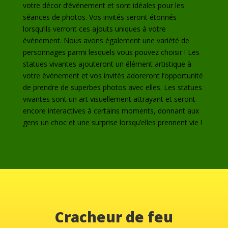
votre décor d’événement et sont idéales pour les
séances de photos. Vos invités seront étonnés
lorsqu’ils verront ces ajouts uniques à votre
événement. Nous avons également une variété de
personnages parmi lesquels vous pouvez choisir ! Les
statues vivantes ajouteront un élément artistique à
votre événement et vos invités adoreront l’opportunité
de prendre de superbes photos avec elles. Les statues
vivantes sont un art visuellement attrayant et seront
encore interactives à certains moments, donnant aux
gens un choc et une surprise lorsqu’elles prennent vie !
Cracheur de feu