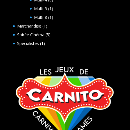
produits
1
Multi-5
1
produit
1
Multi-8
1
produit
1
Marchandise
1
produit
5
Soirée Cinéma
5
produits
1
Spécialistes
1
produit