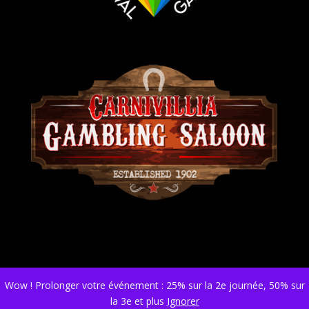
Wow ! Prolonger votre événement : 25% sur la 2e journée, 50% sur
la 3e et plus
Ignorer