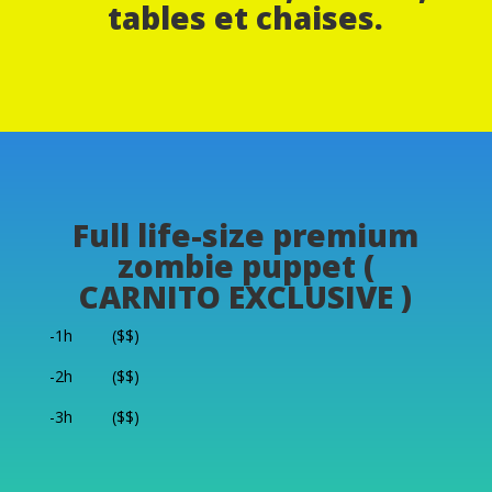
tables et chaises.
Full life-size premium
zombie puppet (
CARNITO EXCLUSIVE )
-1h ($$)
-2h ($$)
-3h ($$)