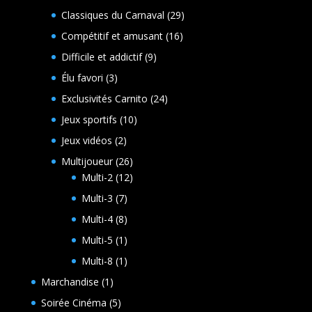
produits
29
Classiques du Carnaval
29
produits
16
Compétitif et amusant
16
produits
9
Difficile et addictif
9
produits
3
Élu favori
3
produits
24
Exclusivités Carnito
24
produits
10
Jeux sportifs
10
produits
2
Jeux vidéos
2
produits
26
Multijoueur
26
produits
12
Multi-2
12
produits
7
Multi-3
7
produits
8
Multi-4
8
produits
1
Multi-5
1
produit
1
Multi-8
1
produit
1
Marchandise
1
produit
5
Soirée Cinéma
5