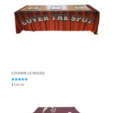
COUVRIR LE ROUGE
$
169.00
Note
5.00
sur 5