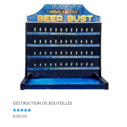
DESTRUCTION DE BOUTEILLES
$
289.00
Note
5.00
sur 5