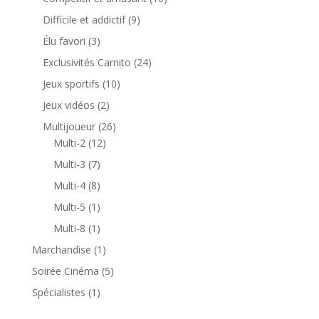
produits
9
Difficile et addictif
9
produits
3
Élu favori
3
produits
24
Exclusivités Carnito
24
produits
10
Jeux sportifs
10
produits
2
Jeux vidéos
2
produits
26
Multijoueur
26
12
produits
Multi-2
12
produits
7
Multi-3
7
produits
8
Multi-4
8
produits
1
Multi-5
1
produit
1
Multi-8
1
produit
1
Marchandise
1
produit
5
Soirée Cinéma
5
produits
1
Spécialistes
1
produit