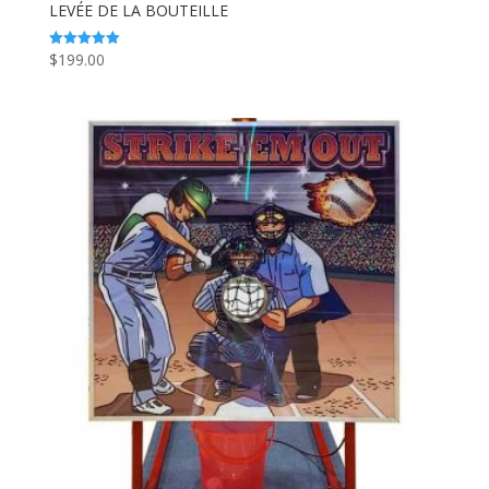
LEVÉE DE LA BOUTEILLE
$
199.00
Note
5.00
sur 5