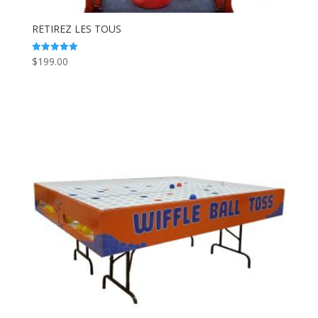
RETIREZ LES TOUS
$
199.00
Note
5.00
sur 5