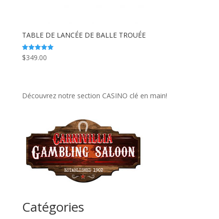
TABLE DE LANCÉE DE BALLE TROUÉE
$
349.00
Note
5.00
sur 5
Découvrez notre section CASINO clé en main!
Catégories