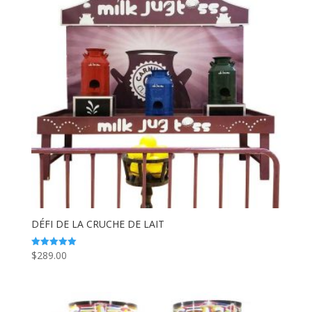
DÉFI DE LA CRUCHE DE LAIT
$
289.00
Note
5.00
sur 5