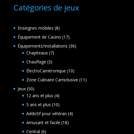
Catégories de jeux
8
Enseignes mobiles
8
produits
17
Équipement de Casino
17
produits
36
Équipements/Installations
36
7
produits
Chapiteaux
7
produits
3
Chauffage
3
produits
10
ÉlectroCarnitronique
10
produits
11
Zone Culinaire Carniclusive
11
produits
50
Jeux
50
produits
4
12 ans et plus
4
produits
10
5 ans et plus
10
produits
4
Addictif pour vétéran
4
produits
18
Amusant et facile
18
produits
6
Central
6