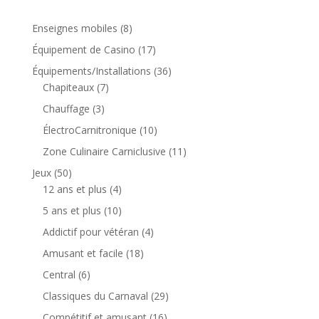
8
Enseignes mobiles
8
produits
17
Équipement de Casino
17
produits
36
Équipements/Installations
36
7
produits
Chapiteaux
7
produits
3
Chauffage
3
produits
10
ÉlectroCarnitronique
10
produits
11
Zone Culinaire Carniclusive
11
produits
50
Jeux
50
produits
4
12 ans et plus
4
produits
10
5 ans et plus
10
produits
4
Addictif pour vétéran
4
produits
18
Amusant et facile
18
produits
6
Central
6
produits
29
Classiques du Carnaval
29
produits
16
Compétitif et amusant
16