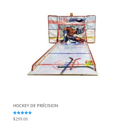
HOCKEY DE PRÉCISION
$
299.00
Note
5.00
sur 5