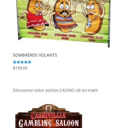
SOMBREROS VOLANTS
$
199.00
Note
5.00
sur 5
Découvrez notre section CASINO clé en main!