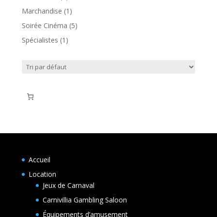
produit
1
Marchandise
1
produit
5
Soirée Cinéma
5
produits
1
Spécialistes
1
produit
Accueil
Location
Jeux de Carnaval
Carnivillia Gambling Saloon
Équipements d’amusement