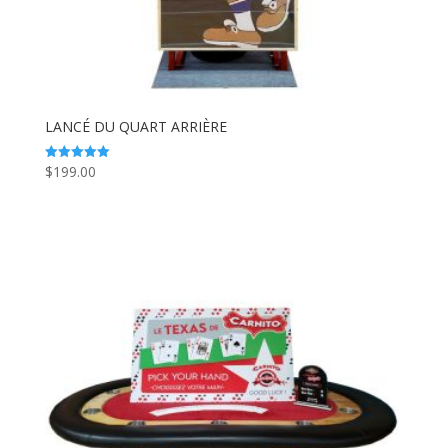
LANCÉ DU QUART ARRIÈRE
$
199.00
Note
5.00
sur 5