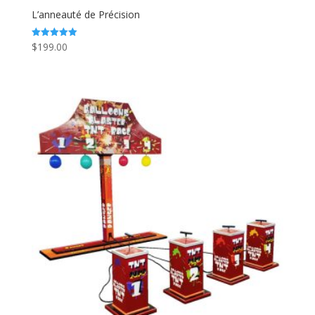
L’anneauté de Précision
$
199.00
Note
5.00
sur 5