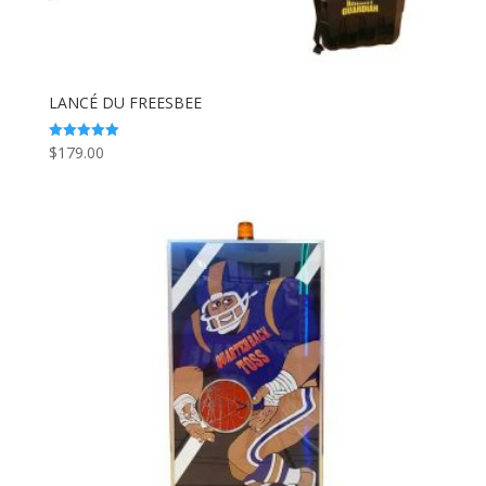
LANCÉ DU FREESBEE
$
179.00
Note
5.00
sur 5