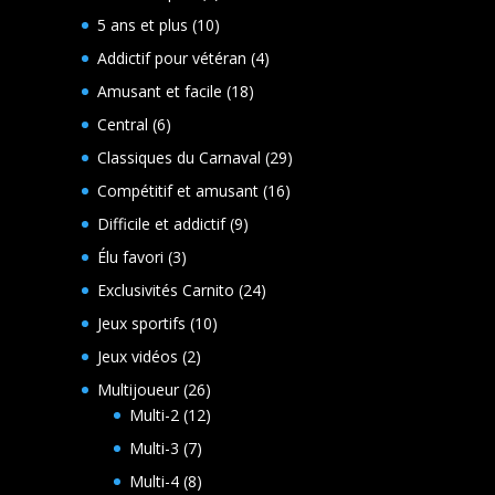
produits
10
5 ans et plus
10
produits
4
Addictif pour vétéran
4
produits
18
Amusant et facile
18
produits
6
Central
6
produits
29
Classiques du Carnaval
29
produits
16
Compétitif et amusant
16
produits
9
Difficile et addictif
9
produits
3
Élu favori
3
produits
24
Exclusivités Carnito
24
produits
10
Jeux sportifs
10
produits
2
Jeux vidéos
2
produits
26
Multijoueur
26
produits
12
Multi-2
12
produits
7
Multi-3
7
produits
8
Multi-4
8