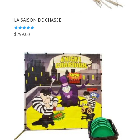
LA SAISON DE CHASSE
$
299.00
Note
5.00
sur 5