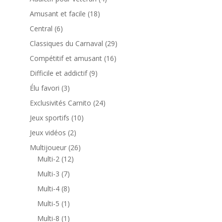
produits
18
Amusant et facile
18
produits
6
Central
6
produits
29
Classiques du Carnaval
29
produits
16
Compétitif et amusant
16
produits
9
Difficile et addictif
9
produits
3
Élu favori
3
produits
24
Exclusivités Carnito
24
produits
10
Jeux sportifs
10
produits
2
Jeux vidéos
2
produits
26
Multijoueur
26
12
produits
Multi-2
12
produits
7
Multi-3
7
produits
8
Multi-4
8
produits
1
Multi-5
1
produit
1
Multi-8
1