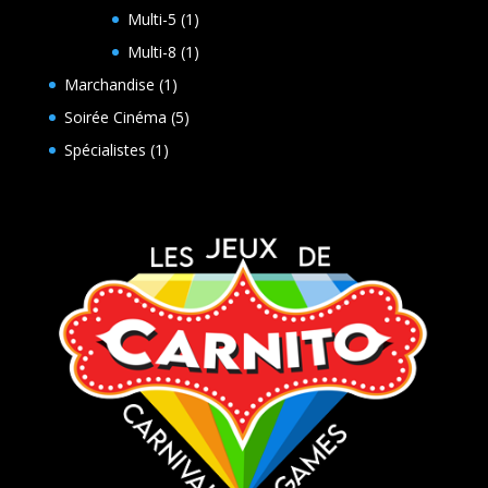
produits
1
Multi-5
1
produit
1
Multi-8
1
produit
1
Marchandise
1
produit
5
Soirée Cinéma
5
produits
1
Spécialistes
1
produit