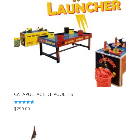
CATAPULTAGE DE POULETS
$
299.00
Note
5.00
sur 5