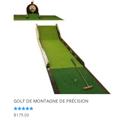
GOLF DE MONTAGNE DE PRÉCISION
$
179.00
Note
5.00
sur 5