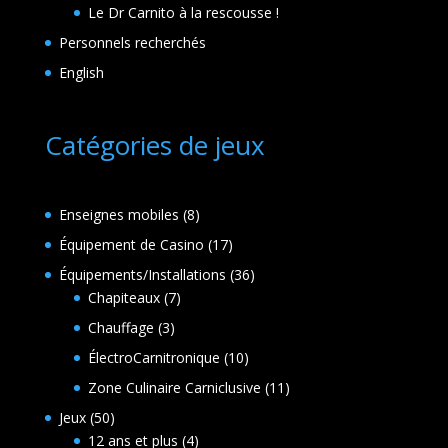
Le Dr Carnito à la rescousse !
Personnels recherchés
English
Catégories de jeux
8
Enseignes mobiles
8
produits
17
Équipement de Casino
17
produits
36
Équipements/Installations
36
7
produits
Chapiteaux
7
produits
3
Chauffage
3
produits
10
ÉlectroCarnitronique
10
produits
11
Zone Culinaire Carniclusive
11
produits
50
Jeux
50
produits
4
12 ans et plus
4