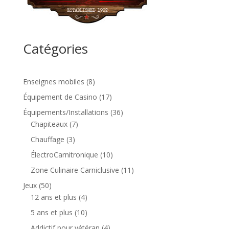
Catégories
8
Enseignes mobiles
8
produits
17
Équipement de Casino
17
produits
36
Équipements/Installations
36
7
produits
Chapiteaux
7
produits
3
Chauffage
3
produits
10
ÉlectroCarnitronique
10
produits
11
Zone Culinaire Carniclusive
11
produits
50
Jeux
50
produits
4
12 ans et plus
4
produits
10
5 ans et plus
10
produits
4
Addictif pour vétéran
4