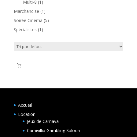
1
Multi-8
1
produit
1
Marchandise
1
produit
5
Soirée Cinéma
5
produits
1
Spécialistes
1
produit
Accueil
Location
Jeux de Carnaval
Carnivillia Gambling Saloon