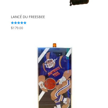
LANCÉ DU FREESBEE
$
179.00
Note
5.00
sur 5