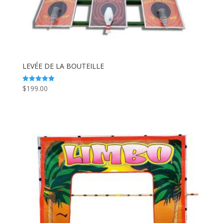
LEVÉE DE LA BOUTEILLE
$
199.00
Note
5.00
sur 5