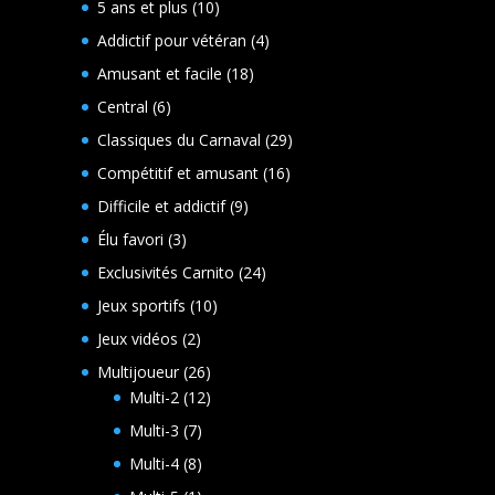
10
5 ans et plus
10
produits
4
Addictif pour vétéran
4
produits
18
Amusant et facile
18
produits
6
Central
6
produits
29
Classiques du Carnaval
29
produits
16
Compétitif et amusant
16
produits
9
Difficile et addictif
9
produits
3
Élu favori
3
produits
24
Exclusivités Carnito
24
produits
10
Jeux sportifs
10
produits
2
Jeux vidéos
2
produits
26
Multijoueur
26
produits
12
Multi-2
12
produits
7
Multi-3
7
produits
8
Multi-4
8
produits