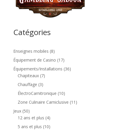
Catégories
8
Enseignes mobiles
8
produits
17
Équipement de Casino
17
produits
36
Équipements/Installations
36
7
produits
Chapiteaux
7
produits
3
Chauffage
3
produits
10
ÉlectroCarnitronique
10
produits
11
Zone Culinaire Carniclusive
11
produits
50
Jeux
50
produits
4
12 ans et plus
4
produits
10
5 ans et plus
10