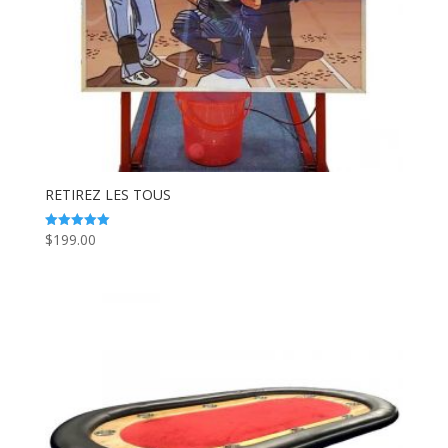
RETIREZ LES TOUS
$
199.00
Note
5.00
sur 5