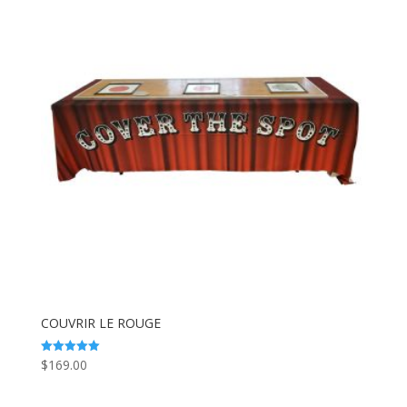
COUVRIR LE ROUGE
$
169.00
Note
5.00
sur 5