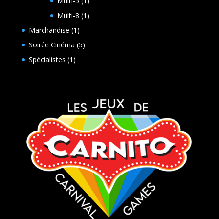
1
Multi-5
1
produit
1
Multi-8
1
produit
1
Marchandise
1
produit
5
Soirée Cinéma
5
produits
1
Spécialistes
1
produit