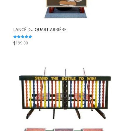
LANCÉ DU QUART ARRIÈRE
$
199.00
Note
5.00
sur 5