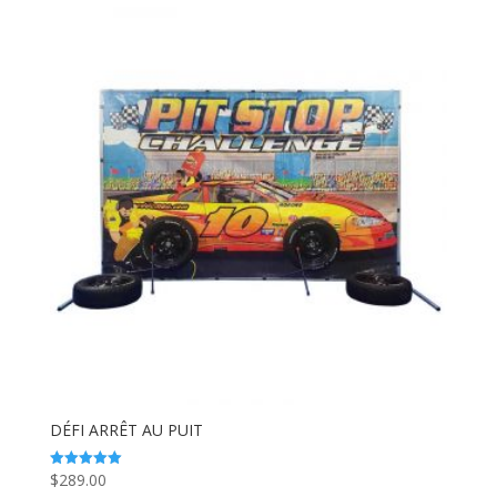
DÉFI ARRÊT AU PUIT
$
289.00
Note
5.00