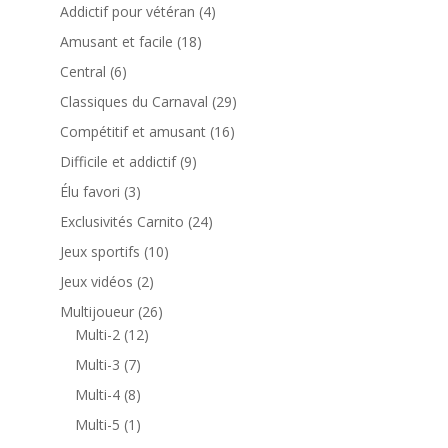
produits
4
Addictif pour vétéran
4
produits
18
Amusant et facile
18
produits
6
Central
6
produits
29
Classiques du Carnaval
29
produits
16
Compétitif et amusant
16
produits
9
Difficile et addictif
9
produits
3
Élu favori
3
produits
24
Exclusivités Carnito
24
produits
10
Jeux sportifs
10
produits
2
Jeux vidéos
2
produits
26
Multijoueur
26
12
produits
Multi-2
12
produits
7
Multi-3
7
produits
8
Multi-4
8
produits
1
Multi-5
1
produit