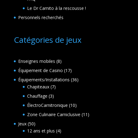
Le Dr Carnito à la rescousse !
Personnels recherchés
Catégories de jeux
8
Enseignes mobiles
8
produits
17
Équipement de Casino
17
produits
36
Équipements/Installations
36
7
produits
Chapiteaux
7
produits
3
Chauffage
3
produits
10
ÉlectroCarnitronique
10
produits
11
Zone Culinaire Carniclusive
11
produits
50
Jeux
50
produits
4
12 ans et plus
4
produits