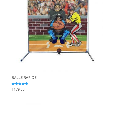
BALLE RAPIDE
$
179.00
Note
5.00
sur 5