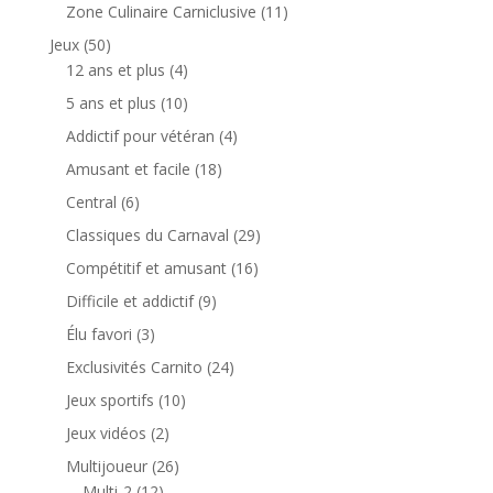
produits
11
Zone Culinaire Carniclusive
11
produits
50
Jeux
50
produits
4
12 ans et plus
4
produits
10
5 ans et plus
10
produits
4
Addictif pour vétéran
4
produits
18
Amusant et facile
18
produits
6
Central
6
produits
29
Classiques du Carnaval
29
produits
16
Compétitif et amusant
16
produits
9
Difficile et addictif
9
produits
3
Élu favori
3
produits
24
Exclusivités Carnito
24
produits
10
Jeux sportifs
10
produits
2
Jeux vidéos
2
produits
26
Multijoueur
26
12
produits
Multi-2
12