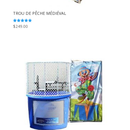
TROU DE PÊCHE MÉDIÉVAL
$
249.00
Note
5.00
sur 5