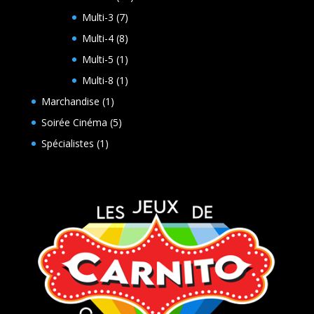
produits
7
Multi-3
7
produits
8
Multi-4
8
produits
1
Multi-5
1
produit
1
Multi-8
1
produit
1
Marchandise
1
produit
5
Soirée Cinéma
5
produits
1
Spécialistes
1
produit