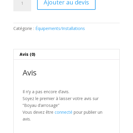
Ajouter au devis
de
Boyau
d’arrosage
Catégorie :
Équipements/Installations
Avis (0)
Avis
Il n’y a pas encore d’avis.
Soyez le premier à laisser votre avis sur
“Boyau d’arrosage”
Vous devez être
connecté
pour publier un
avis.