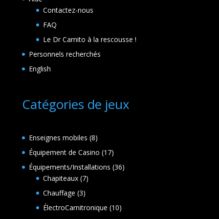
Contactez-nous
FAQ
Le Dr Carnito à la rescousse !
Personnels recherchés
English
Catégories de jeux
8
Enseignes mobiles
8
produits
17
Équipement de Casino
17
produits
36
Équipements/Installations
36
7
produits
Chapiteaux
7
produits
3
Chauffage
3
produits
10
ÉlectroCarnitronique
10
produits