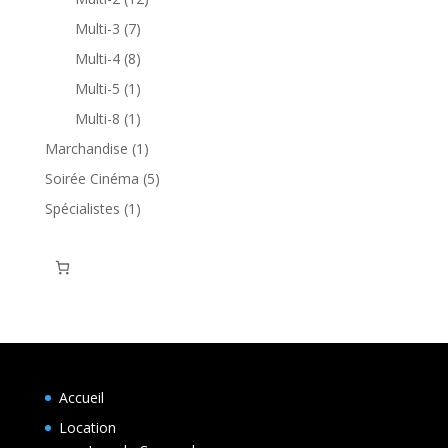
produits
7
Multi-3
7
produits
8
Multi-4
8
produits
1
Multi-5
1
produit
1
Multi-8
1
produit
1
Marchandise
1
produit
5
Soirée Cinéma
5
produits
1
Spécialistes
1
produit
Accueil
Location