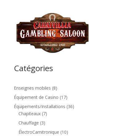
Catégories
8
Enseignes mobiles
8
produits
17
Équipement de Casino
17
produits
36
Équipements/Installations
36
7
produits
Chapiteaux
7
produits
3
Chauffage
3
produits
10
ÉlectroCarnitronique
10