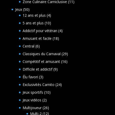
11
Zone Culinaire Carniclusive
11
produits
50
Jeux
50
produits
4
12 ans et plus
4
produits
10
5 ans et plus
10
produits
4
Addictif pour vétéran
4
produits
18
Amusant et facile
18
produits
6
Central
6
produits
29
Classiques du Carnaval
29
produits
16
Compétitif et amusant
16
produits
9
Difficile et addictif
9
produits
3
Élu favori
3
produits
24
Exclusivités Carnito
24
produits
10
Jeux sportifs
10
produits
2
Jeux vidéos
2
produits
26
Multijoueur
26
produits
12
Multi-2
12