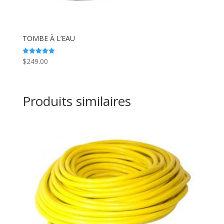
TOMBE À L’EAU
$
249.00
Note
5.00
sur 5
Produits similaires